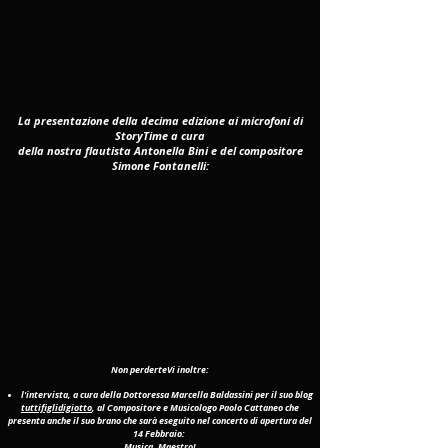
La
presentazione della decima edizione ai microfoni di
StoryTime a cura
della nostra flautista Antonella Bini e del compositore
Simone Fontanelli:
Non perderteVi inoltre:
l'intervista, a cura della Dottoressa Marcella Baldassini per il suo blog
tuttifiglidigiotto
, al Compositore e Musicologo Paolo Cattaneo che
presenta anche il suo brano che sarà eseguito nel concerto di apertura del
14 Febbraio:
Musica, Maestro!