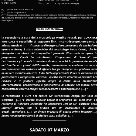
P. H. YUEN:
Rain’s Embrace
,
per quartetto (*) (***)
V. PALUMBO:
Trio
(*) per fl, cl e pf (nuova versione) (*)
(*) prima esecuzione assoluta
(**) prima bergamasca
(***) brano composto nell’ambito della seconda edizione del Composition Workshop organizzato
da ACHЯOME ensemble in collaborazione con Associazione OrchestraCrescendo e Associazione
MusicAperta
RECENSIONI!!!!!!!
la recensione a cura della musicologa Monika Prusak per
CORRIERE
MUSICALE
è reperibile al seguente link: I
ncontriEuropeiABergamo/e
adesso musica!
[...] "
Il concerto d’inaugurazione, preceduto da una lezione
aperta a Brera, è stato introdotto dal musicologo Renzo Cresti, che ha
dialogato con alcuni dei compositori presenti illustrando le opere in
programma. Cresti ha sottolineato l’importanza di “esserci” per
testimoniare gli eventi in maniera diretta, nonché la passione decennale
del “mettersi in gioco” dell’Ensemble, mosso dalla necessità di instaurare
una comunicazione costante ed efficace tra gli interpreti e il pubblico, base
di un vero incontro artistico. È del tutto apprezzabile l’idea di chiamare sul
palcoscenico i compositori coinvolti: questa scelta accorcia la distanza tra
l’autore e il fruitore (spesso ampia a causa della mediazione
interpretativa), permettendo a quest’ultimo di entrare nel mondo della
composizione odierna con più consapevolezza e partecipazione.
[...] "
la recensione a cura del critico M° Bernardino Zappa per ECO di
Bergamo: [...] "
E adesso musica! taglia il traguardo dei dieci anni. La
rassegna di Achrome Ensemble ha inaugurato ieri la 45^ edizione degli
Incontri Europei con la Musica con un pomeriggio di musica
d'oggi...esemplare.
[...]
Le cinque proposte di questo primo incontro
[...]
hanno mostrato la volontà di dialogo con il pubblico
. [...]
​_____________________________________
SABATO 07 MARZO