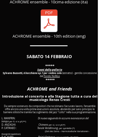
ACHROME ensemble - 10cima edizione (ita)
ACHROME ensemble - 10th edition (eng)
SABATO 14 FEBBRAIO
*****
Suoni dalla galleria
Sylvano Bussotti,
6 bacchiane op.1
per violino solo
(estratto) - gentile concessione
del
Fondo NoMus
*****
ACHROME and Friends
Introduzione al concerto e alla Stagione tutta a cura del
musicologo Renzo Cresti
Da sempre sostenuto da compositori che ne stimano l’accurato lavoro, l’ensemble
offre ancora una volta prime esecuzioni assolute, abolendo per sano principio le
barriere stilistiche tramite l’accoglimento del jazz “colto” nella sua programmazione.
L. MANFRIN:
Di nuovo seguendo le azzurre evanescenze del
tempo
per fl. vl e pf (**)
D. ANZAGHI:
Chimera
per vl, vc e pf (*)
P. CATTANEO :
Tonale Versöhnung
,
per quintetto (*)
(Zeit des Seins – Harmolodische Variationen -
Klangintrospektion)