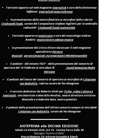
l'articolo apparso sul web magazine
Operaclick
a cura della Dottoressa
Toffaloni:
Operaclick/news/achrome
la presentazione della nostra flautista ai microfoni della rubrica
ClocksandClouds
, curata dal Compositore Stefano Taglietti per la webradio
radiosART:
ClocksandClouds-puntata384
l'articolo apparso su
musicvoice
a cura del musicologo Andrea
Bedetti:
musicvoice/e-adesso-musica
la presentazione del critico Ettore Garzia per il web magazine
specialistico
Percorsi
Musicali
:
percorsimusicali.eu/stagioneACHROMEensemble
il podcast - dal minuto 1h37' - della presentazione del concerto di
apertura del 14 Febbraio ai microfoni di
Sound Magazine/Radio
Vaticana
il podcast del lancio del concerto di apertura ai microfoni di
Colazione
con RadioAlta
, rubrica curata da Teo Mangione
il servizio dedicatoci da Roberto Vitali per
TicTac, video Cultura e
Spettacoli
, con interviste a Marcello Parolini, nostro Direttore Artistico-
Musicale e a Gabriele Rota, nostro pianista
il podcast della presentazione dell'ultimo concerto sempre ai microfodi
Colazione con RadioAlta
, curata da Teo Mangione
ANTEPRIMA alla DECIMA EDIZIONE:
Sabato 24 Gennaio 2026, ore 18 - Cascina Parco Gallo, BS
Rassegna "
Inverno al Gallo
"
Brescia/Bergamo 3.0: Achrome Ensemble & friends