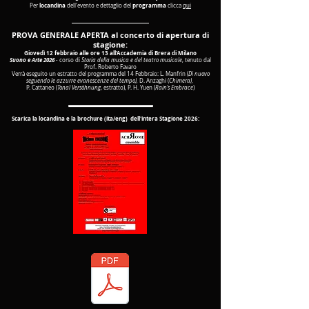
locandina
programma
Per
dell'evento e dettaglio del
clicca
qui
____________________________
PROVA GENERALE APERTA al concerto di apertura di
stagione:
Giovedì 12 febbraio alle ore 13 all'Accademia di Brera di Milano
Suono e Arte 2026
- corso di
Storia della musica e del teatro musicale
, tenuto dal
Prof. Roberto Favaro
Verrà eseguito un estratto del programma del 14 Febbraio: L. Manfrin (
Di nuovo
seguendo le azzurre evanescenze del tempo),
D. Anzaghi (
Chimera),
P. Cattaneo (
Tonal Versöhnung
, estratto), P. H. Yuen (
Rain’s Embrace
)
Scarica la locandina e la brochure (ita/eng) dell'intera Stagione 2026: