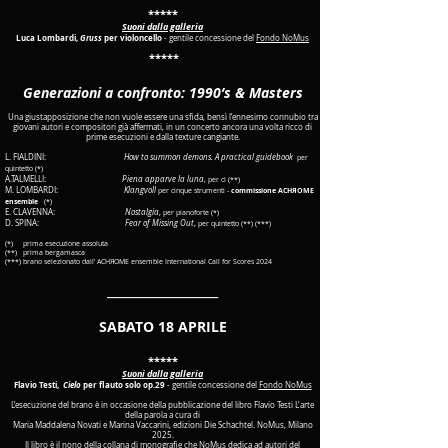
*****
Suoni dalla galleria
Luca Lombardi,
Gruss
per violoncello
- gentile concessione del
Fondo NoMus
*****
Generazioni a confronto: 1990’s & Masters
Una giustapposizione che non vuole essere una sfida, bensì l’ennesimo connubio tra
giovani autori e compositori già affermati, in un concerto ancora una volta ricco di
prime esecuzioni e dalla texture cangiante.
L. FIALDINI:
How to summon demons. A practical guidebook
per
quintetto (*)
A.TALMELLI:
Piena apparve la luna
,
per cl (**)
M. LOMBARDI:
Klangvoll
per cinque strumenti -
commissione ACHЯOME
ensemble
(*)
E. CLAVENNA:
Nostalgia
,
per pianoforte (*)
D. SPINA:
Fear of Missing Out
,
per quintetto (**) (***)
(*) prima esecuzione assoluta
(**) prima bergamasca
(***) brano selezionato dall’ ACHЯOME ensemble International Call for Scores 2024
​_____________________________________
SABATO 18 APRILE
*****
Suoni dalla galleria
Flavio Testi,
Cielo
per flauto solo op.29
-
gentile concessione del
Fondo NoMus
L’esecuzione del brano è in occasione della pubblicazione del libro Flavio Testi L'arte
della parola a cura di
Maria Maddalena Novati e Marina Vaccarini, edizioni Die Schachtel. NoMus, Milano
2025.
Il libro è il nono della collana di monografie che NoMus dedica ad autori del